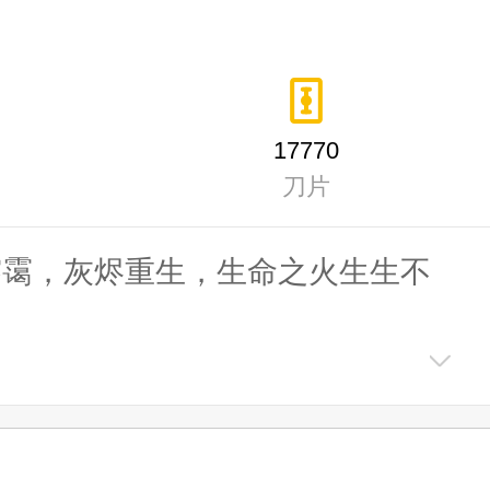
17770
刀片
雾霭，灰烬重生，生命之火生生不