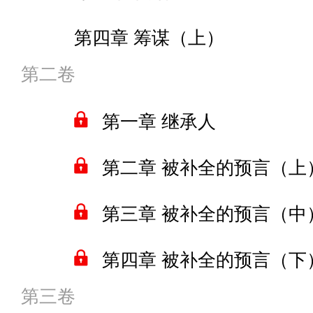
第四章 筹谋（上）
第二卷
第五章 筹谋（中）
第一章 继承人
第六章 筹谋（下）
第二章 被补全的预言（上
第七章 兄与弟
第三章 被补全的预言（中
第八章 里希特
第四章 被补全的预言（下
第九章 大新闻
第三卷
第五章 回归