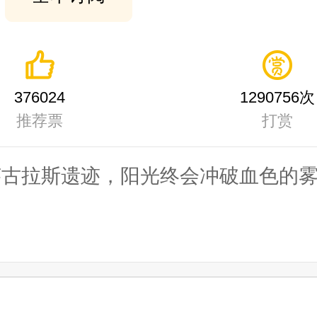
376024
1290756次
推荐票
打赏
莱古拉斯遗迹，阳光终会冲破血色的