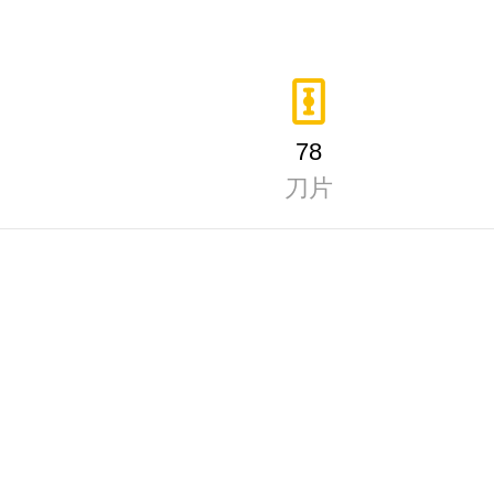
78
刀片