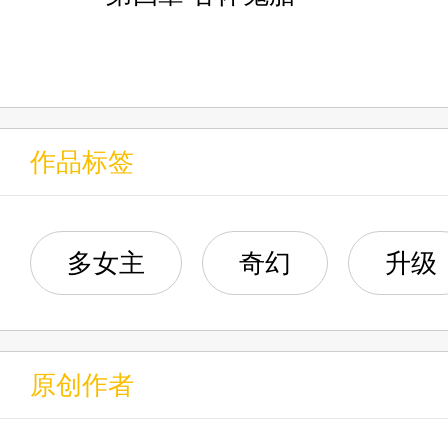
第五章 对峙
“认输？你求我我也不会放了你。”
第六章 新的打算
“你用不用力活着我不知道，但我
作品标签
第七章 魔力
第八章 自己的闪，凭什么给别人
多女主
奇幻
升级
第九章 魔法训练
原创作者
第十章 哥布林