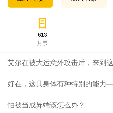
613
月票
艾尔在被大运意外攻击后，来到
好在，这具身体有种特别的能力
怕被当成异端该怎么办？