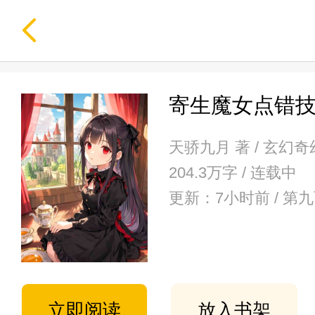
寄生魔女点错
天骄九月 著 / 玄幻奇
204.3万字 / 连载中
更新：7小时前 / 
立即阅读
放入书架