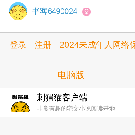
第十一章 互相解读，互相表
书客6490024
第十二章 Crychic存在的意义
第十三章 上杉家
登录
注册
2024未成年人网
第十四章 想要成为人类之歌
电脑版
第十五章 财阀家的小儿子
刺猬猫客户端
第十六章 谢谢你能为我生气
非常有趣的宅文小说阅读基地
第十七章 上杉君在关心立希