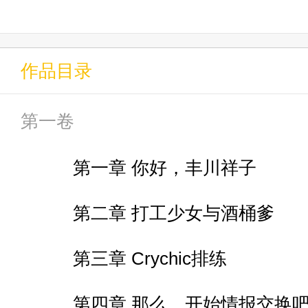
只是这里并非龙族，而更像是你
作品目录
他不得不顶着丰川祥子的大号去
第一卷
他没有想到与丰川祥子交换身体
第一章 你好，丰川祥子
因为他逐渐与越来越多的乐队少
第二章 打工少女与酒桶爹
第三章 Crychic排练
帮助她们解决麻烦，获得少女们
第四章 那么，开始情报交换