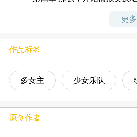
获得的只有少女们感谢吗？
第五章 素世为什么会在这里
更多
上杉凑看着身边的少女们如此想
第六章 各回各家
作品标签
第七章 扮演太难了desuwa！
第八章 街头歌手小祥
多女主
少女乐队
第九章 你不是祥
原创作者
第十章 RiNG打工祥