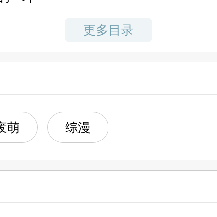
buff。
更多目录
废萌
综漫