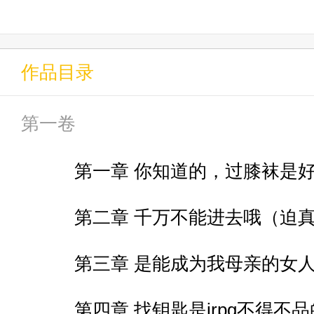
上杉诚，二十岁，身体很健康以下
作品目录
这里除了可以买乐器、租用练习
第一卷
第一章 你知道的，过膝袜是
帮忙寻找丢失的挂饰，替害羞的
第二章 千万不能进去哦（迫
乐手……这些都是日常的“简单任务
第三章 是能成为我母亲的女
完成任务后，他会收到系统给的
第四章 找钥匙是jrpg不得不