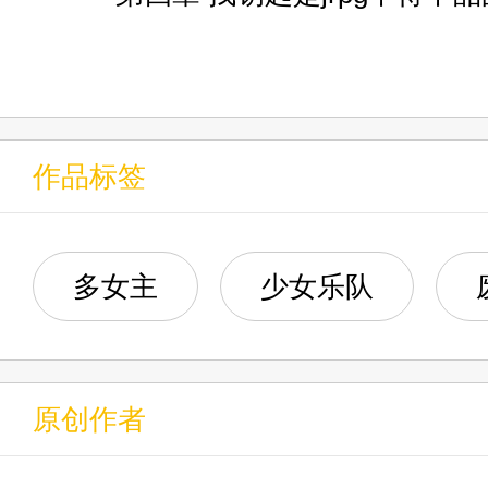
里的旋律、一个让他跑得更快一点的
第五章 留下来也可以的吧
第六章 偶遇一只废天使
作品标签
只是某天……
第七章 对咯，就这么找
第八章 被看透了的小虹夏
多女主
少女乐队
“你说你要干什么？”
第九章 只是接受了
“我要你帮忙屠条龙。”
原创作者
第十章 屑凉的传说
银发的精灵如此说道。