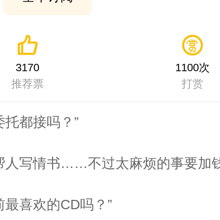
3170
1100次
推荐票
打赏
委托都接吗？”
帮人写情书……不过太麻烦的事要加钱
最喜欢的CD吗？”