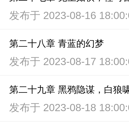
发布于 2023-08-16 18:00:
第二十八章 青蓝的幻梦
发布于 2023-08-17 18:00:
第二十九章 黑鸦隐谋，白狼
发布于 2023-08-18 18:00: