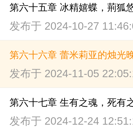
第六十五章 冰精嬉蝶，荊狐
发布于 2024-10-27 11:46:
第六十六章 蕾米莉亚的烛光
发布于 2024-11-05 22:05:
第六十七章 生有之魂，死有
发布于 2024-12-24 12:51: