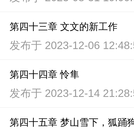
第四十三章 文文的新工作
发布于 2023-12-06 12:48:
第四十四章 怜隼
发布于 2023-12-14 21:28:
第四十五章 梦山雪下，狐踊