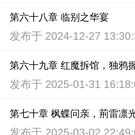
第六十八章 临别之华宴
发布于 2024-12-27 13:30:
第六十九章 红魔拆馆，独鸦
发布于 2025-01-31 16:18:
第七十章 枫蝶问亲，荊雷凛
发布于 2025-03-02 22:49: