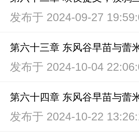
发布于 2024-09-27 19:59:
发布于 2024-10-04 22:06:
发布于 2024-10-22 13:26: