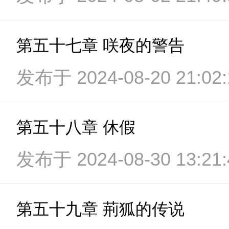
第五十七章 咲夜的警告
发布于 2024-08-20 21:02:
第五十八章 休假
发布于 2024-08-30 13:21:
第五十九章 荊狐的传说