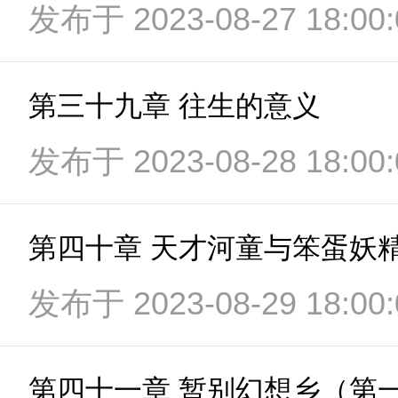
发布于 2023-08-27 18:00:
第三十九章 往生的意义
发布于 2023-08-28 18:00:
第四十章 天才河童与笨蛋妖
发布于 2023-08-29 18:00:
第四十一章 暂别幻想乡（第