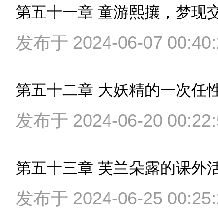
第五十一章 童游熙攘，梦现
发布于 2024-06-07 00:40:
第五十二章 大妖精的一次任
发布于 2024-06-20 00:22:
第五十三章 芙兰朵露的课外
发布于 2024-06-25 00:25: