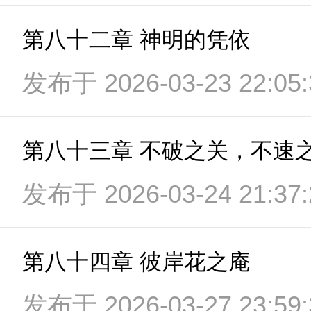
第八十二章 神明的凭依
发布于 2026-03-23 22:05:
第八十三章 不破之关，不速
发布于 2026-03-24 21:37:
第八十四章 彼岸花之庵
发布于 2026-03-27 23:59: