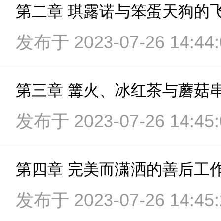
第二章 琪露诺与笨蛋天狗的
发布于 2023-07-26 14:44:
第三章 篝火、冰红茶与蘑菇
发布于 2023-07-26 14:45:
第四章 完美而潇洒的善后工
发布于 2023-07-26 14:45: