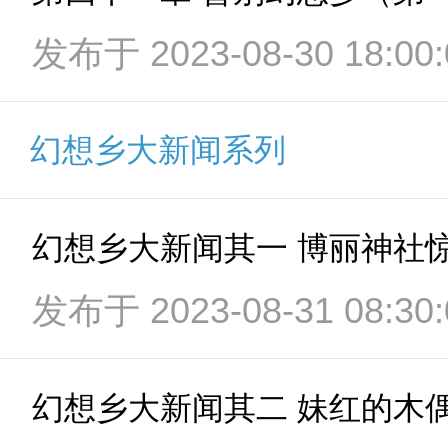
发布于 2023-08-30 18:00:
幻想乡大新闻系列
幻想乡大新闻其一 博丽神社
发布于 2023-08-31 08:30:
幻想乡大新闻其二 妹红的木