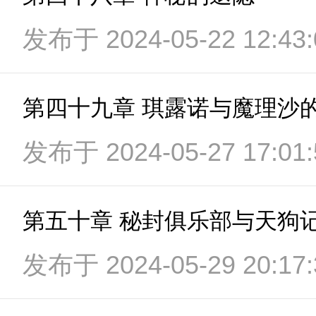
发布于 2024-05-22 12:43:
第四十九章 琪露诺与魔理沙
发布于 2024-05-27 17:01:
第五十章 秘封俱乐部与天狗
发布于 2024-05-29 20:17: