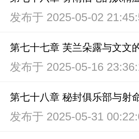
发布于 2025-05-02 21:45:
第七十七章 芙兰朵露与文文
发布于 2025-05-16 23:36:
第七十八章 秘封俱乐部与射
发布于 2025-05-31 00:22: