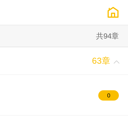
共94章
63章
0