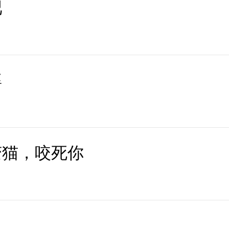
吧
婆
变猫，咬死你
】