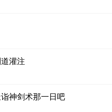
剑道灌注
极诣神剑术那一日吧