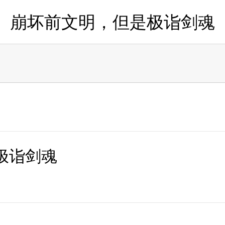
崩坏前文明，但是极诣剑魂
极诣剑魂