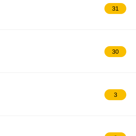
31
30
3