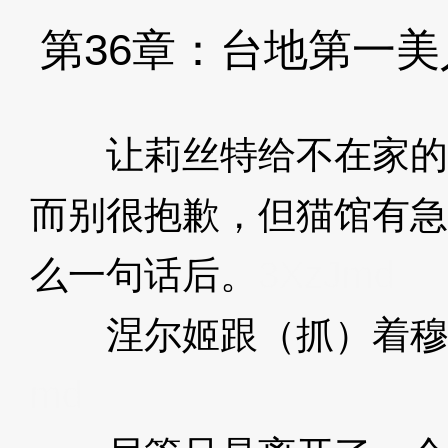
第36章：台地第一美
让莉丝特给不在家的克
而别很抱歉，但猫馆有急
么一句话后。
3XzJmd
涅尔姬跟（抓）着穆
md