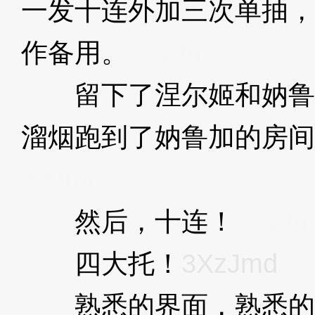
一发十连外加三次单抽，
作备用。
3XzJmd
留下了涅尔姬和妠鲁
溜烟跑到了妠鲁加的房间
XzJmd
然后，十连！
3XzJ
四大托！
3XzJmd
熟悉的界面，熟悉的