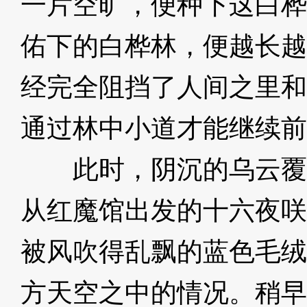
一片空旷，便种下这白桦
佑下的白桦林，便越长越
经完全阻挡了人间之里和
通过林中小道才能继续前
此时，阴沉的乌云覆
从红魔馆出发的十六夜咲
被风吹得乱飘的蓝色毛绒
方天空之中的情况。稍早