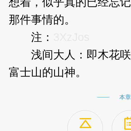
想着，似乎真的已经忘记
那件事情的。
3XzJos
注：
3XzJos
浅间大人：即木花咲
富士山的山神。
3XzJos
本章