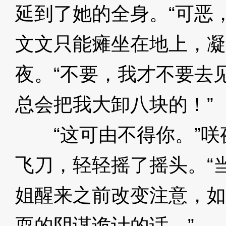
延到了她的全身。“可恶
文文只能瘫坐在地上，凝
夜。“不要，我才不要去
总会把我大卸八块的！”
3
“这可由不得你。”咲
飞刀，轻轻摇了摇头。“
姐醒来之前改变注意，如
耍的阴谋诡计的话。”
3Xz