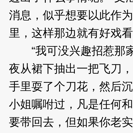
消息，似乎想要以此作为
里，这样那边就有好戏看
“我可没兴趣招惹那家
夜从裙下抽出一把飞刀，
手里耍了个刀花，然后沉
小姐嘱咐过，凡是任何和
要带回去，但如果你老实