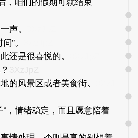
别后，咱们的假期可就结束
一声。
3XzJpZ
间”。
3XzJpZ
此还是很喜悦的。
3XzJpZ
呢？
3XzJpZ
地的风景区或者美食街。
3XzJ
”，情绪稳定，而且愿意陪着
事情处理，否则是真的别想着