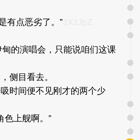
是有点恶劣了。”
3XzJpZ
伊甸的演唱会，只能说咱们这课
，侧目看去。
3XzJpZ
吸时间便不见刚才的两个少
角色上舰啊。”
3XzJpZ