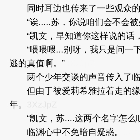
同时耳边也传来了一些观众的
“诶.....苏，你说咱们会不会
“凯文，早知道你这样说的话，
“喂喂喂...别呀，我只是问一
逃的真值啊。”
3XzJpZ
两个少年交谈的声音传入了临渊
但由于被爱莉希雅拉着走的缘故
年。
3XzJpZ
“凯文，苏....这两个名字怎
临渊心中不免暗自疑惑。
3Xz