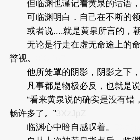
但临渊也谨记着黄泉的话语，切
可临渊明白，自己在不断的领悟
或者说....就是黄泉所言的，
无论是行走在虚无命途上的命途
瞥视。
3XzJpZ
他所笼罩的阴影，阴影之下，
凡事都是物极必反，也就是说在
“看来黄泉说的确实是没有错，
畅许多了。”
3XzJpZ
临渊心中暗自感叹着。
3XzJp