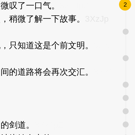
微叹了一口气。
3XzJpZ
2
，稍微了解一下故事。
3XzJp
，只知道这是个前文明。
3XzJ
间的道路将会再次交汇。
3XzJ
的剑道。
3XzJpZ