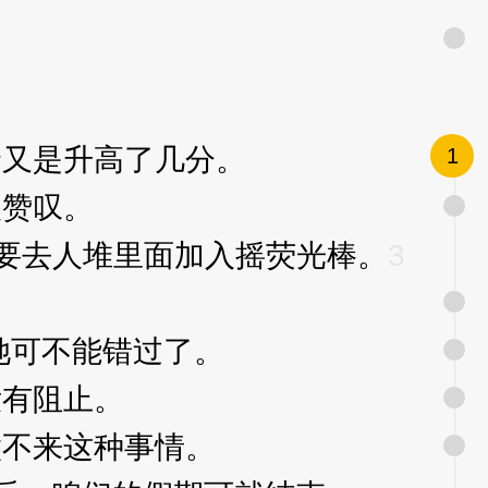
又是升高了几分。
3XzJpZ
1
赞叹。
3XzJpZ
要去人堆里面加入摇荧光棒。
3
面她可不能错过了。
3XzJpZ
有阻止。
3XzJpZ
不来这种事情。
3XzJpZ