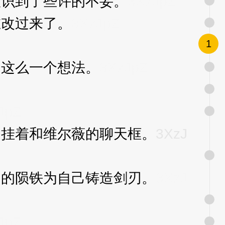
识到了些许的不妥。
3XzJpZ
改过来了。
3XzJpZ
1
这么一个想法。
3XzJpZ
JpZ
挂着和维尔薇的聊天框。
3XzJ
的陨铁为自己铸造剑刃。
3XzJ
JpZ