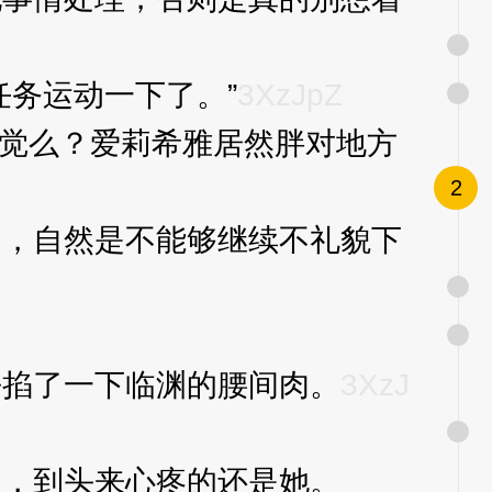
务运动一下了。”
3XzJpZ
觉么？爱莉希雅居然胖对地方
2
，自然是不能够继续不礼貌下
掐了一下临渊的腰间肉。
3XzJ
，到头来心疼的还是她。
3XzJ