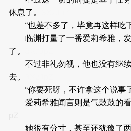
休息了。
3XzJpZ
“也差不多了，毕竟再这样吃下
临渊打量了一番爱莉希雅，发现
了。
3XzJpZ
不过非礼勿视，他也没有继续看
去。
3XzJpZ
“你要死呀，不许拿这个说事了
爱莉希雅闻言则是气鼓鼓的看着
pZ
她很有分寸，甚至还犹豫了两秒