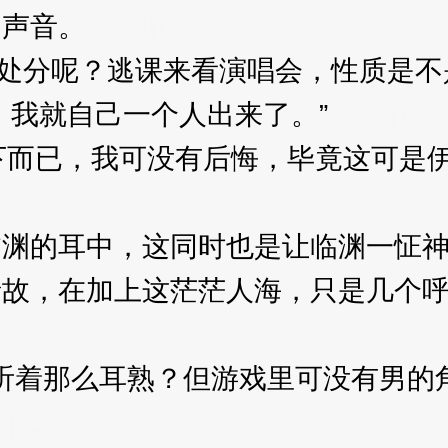
声音。
3XzJpZ
被处分呢？逃课来看演唱会，性质是不
我就自己一个人出来了。”
3XzJpZ
下而已，我可没有后悔，毕竟这可是
的耳中，这同时也是让临渊一怔神
，在加上这茫茫人海，只是几个呼
么听着那么耳熟？但游戏里可没有男的
JpZ