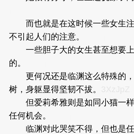
pZ
而也就是在这时候一些女生注意
不引起人们的注意。
3XzJpZ
一些胆子大的女生甚至想要上来
的。
3XzJpZ
更何况还是临渊这么特殊的，身
树，身躯显得坚韧不拔。
3XzJpZ
但爱莉希雅则是如同小猫一样护
任何机会。
3XzJpZ
临渊对此哭笑不得，但也是任由