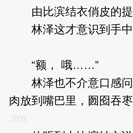
由比滨结衣俏皮的提
林泽这才意识到手中
XzJlm
“额， 哦……”
3XzJl
林泽也不介意口感问
肉放到嘴巴里，囫囵吞枣
Jlm