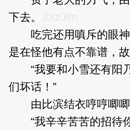
下去。
3XzJlm
吃完还用嗔斥的眼神
是在怪他有点不靠谱，故
“我要和小雪还有阳乃
们坏话！”
3XzJlm
由比滨结衣哼哼唧唧
“我辛辛苦苦的招待你