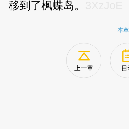
移到了枫蝶岛。
3XzJoE
本章
上一章
目