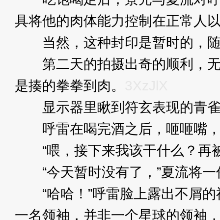
具将他的肉体能力控制在正常人
当然，这种封印是暂时的，随
第二天的拍摄出奇的顺利，无论
是揍的拳拳到肉。
3XzJlX
显示器里瞅到符玄表现的青雀今
呼雷在喝完酒之后，咂咂嘴
“喂，接下来我该干什么？再被
“今天暂时没有了，”夏流将一份
“哈哈！”呼雷脸上露出不屑的
一名领袖，并非一个星球的领袖，