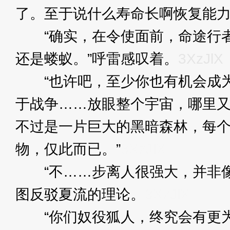
了。至于说什么寿命长啊恢复能力
“确实，在令使面前，命途行者
还是蝼蚁。”呼雷感叹着。
3XzJlX
“也许吧，至少你也有机会成为
于战争……放眼整个宇宙，哪里
不过是一片巨大的黑暗森林，每
物，仅此而已。”
3XzJlX
“不……步离人很强大，并非像
图反驳夏流的理论。
3XzJlX
“你们奴役狐人，终究会有更为