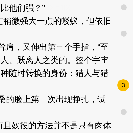
比他们强？”
3XzJlX
稍微强大一点的蝼蚁，但依旧
耸肩，又伸出第三个手指，“至
离人、跃离人之类的。整个宇宙
两种随时转换的身份：猎人与猎
3
桑的脸上第一次出现挣扎，试
且奴役的方法并不是只有肉体