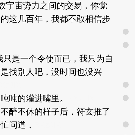
多数宇宙势力之间的交易，你觉
在的这几百年，我都不敢相信步
只是一个令使而已，我只为自
还是找别人吧，没时间也没兴
XzJlX
吨吨的灌进嘴里。
3XzJlX
不醉不休的样子后，符玄推了
急忙问道，
3XzJlX