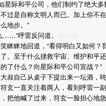
就如星际和平公司，他们制约了绝大
只不过是自称文明人而已。加上你不
么地步。”
3XzJlX
……”呼雷反问道。
3XzJlX
眯眯地回道，“看得明白又如何？我
够了。至于什么拯救宇宙、维护和平
的了什么？向星际和平公司宣战？”
3
叔自己从桌子下提出来一坛酒，吨
玄一直关注着两人，看到呼雷一副
手，把他喊了过来，符玄一脸担心地