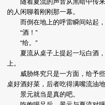
随着夏流的声音从黑暗中传来，
的人闲聊着刚刚那一幕。
3XzJlX
而倒在地上的呼雷瞬间站起，
“酒！”
3XzJlX
“给。”
3XzJlX
夏流从桌子上提起一坛白酒，将
上。
3XzJlX
威胁终究只是一方面，给予些许
桌好酒好菜，后者吃得满嘴流油
景元就当是真的吧。
3XzJlX
吃饱喝足后，景元与夏流对呼雷