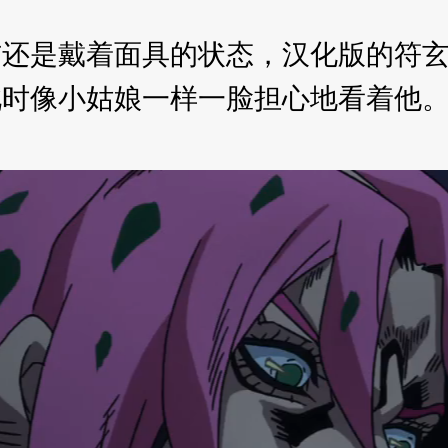
是戴着面具的状态，汉化版的符玄模
此时像小姑娘一样一脸担心地看着他