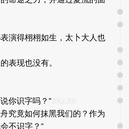
JlX
表演得栩栩如生，太卜大人也
的表现也没有。
3XzJlX
说你识字吗？”
3XzJlX
仙舟究竟如何抹黑我们的？作为
会不识字？”
3XzJlX