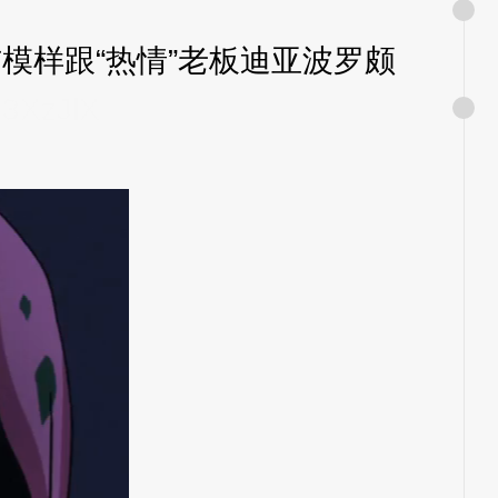
样跟“热情”老板迪亚波罗颇
。
3XzJlX