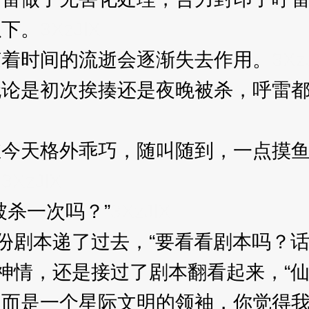
以下。
3XzJlX
着时间的流逝会逐渐失去作用。
3Xz
是初次挨揍还是夜晚被杀，呼雷都
天格外乖巧，随叫随到，一点摸鱼
，
3XzJlX
杀一次吗？”
3XzJlX
剧本递了过去，“要看看剧本吗？话
神情，还是接过了剧本翻看起来，“
而是一个星际文明的领袖，你觉得我