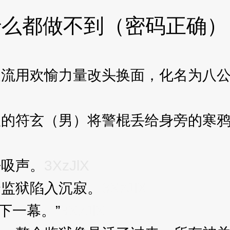
什么都做不到（密码正确）
用欢愉力量改头换面，化名为八公
符玄（男）将警棍丢给身旁的寒鸦
吸声。
3XzJlX
监狱陷入沉寂。
3XzJlX
下一幕。”
3XzJlX