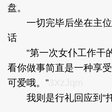
盘。
3XzJqm
一切完毕后坐在主位
话
3XzJqm
“第一次女仆工作干的
看你做事简直是一种享受
可爱哦。”
3XzJqm
我则是行礼回应到“托