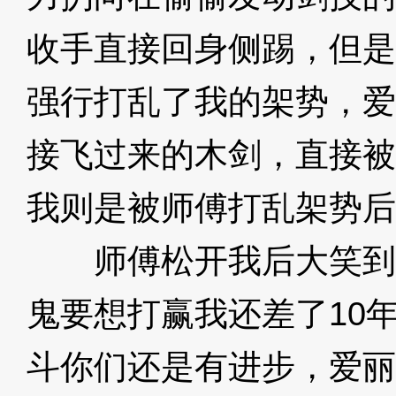
收手直接回身侧踢，但是
强行打乱了我的架势，爱
接飞过来的木剑，直接被
我则是被师傅打乱架势后
师傅松开我后大笑到“
鬼要想打赢我还差了10
斗你们还是有进步，爱丽