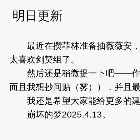
明日更新
最近在攒菲林准备抽薇薇安，狂
太喜欢剑契组了。
3XzJqp
然后还是稍微提一下吧——作为
而且我想抄间贴（雾）），并且
我还是希望大家能给更多的建
崩坏的梦2025.4.13。
3XzJq