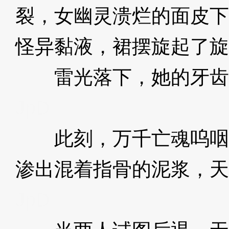
裂，女幽灵溃烂的面皮下
怪异黏液，裙摆旋起了旋
雷光落下，她的牙齿
JpD
此刻，万千亡魂呜咽
渗出混着指骨的泥浆，天
JpD