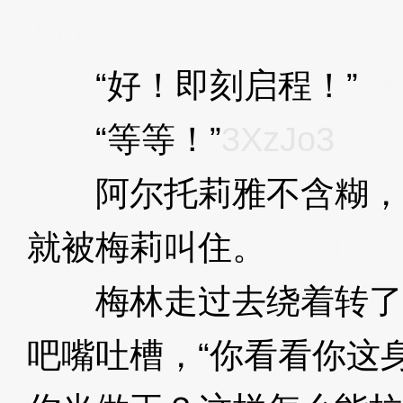
Jo3
“好！即刻启程！”
3X
“等等！”
3XzJo3
阿尔托莉雅不含糊，
就被梅莉叫住。
3XzJo3
梅林走过去绕着转了
吧嘴吐槽，“你看看你这