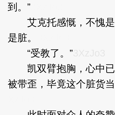
到。”
3XzJo3
艾克托感慨，不愧是
是脏。
3XzJo3
“受教了。”
3XzJo3
凯双臂抱胸，心中已
被带歪，毕竟这个脏货当
XzJo3
此时面对众人的夸赞