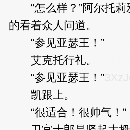
“怎么样？”阿尔托莉
的看着众人问道。
3XzJo
“参见亚瑟王！”
3XzJ
艾克托行礼。
3XzJo
“参见亚瑟王！”
3XzJ
凯跟上。
3XzJo3
“很适合！很帅气！”
卫宫士郎是竖起大拇