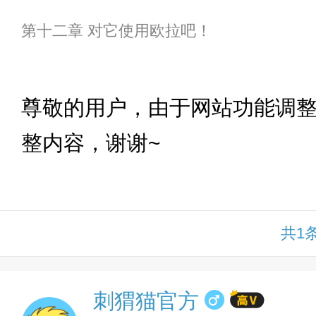
第十二章 对它使用欧拉吧！
下拉
尊敬的用户，由于网站功能调
整内容，谢谢~
共1
刺猬猫官方