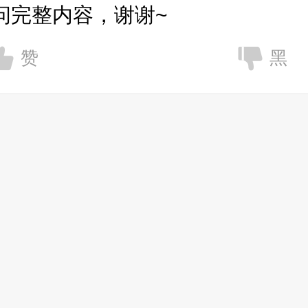
问完整内容，谢谢~
赞
黑