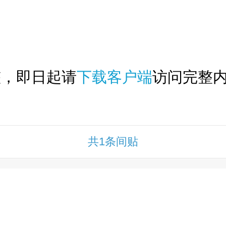
下拉刷新...
整，即日起请
下载客户端
访问完整内
共1条间贴