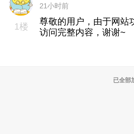
21小时前
尊敬的用户，由于网站
1楼
访问完整内容，谢谢~
已全部