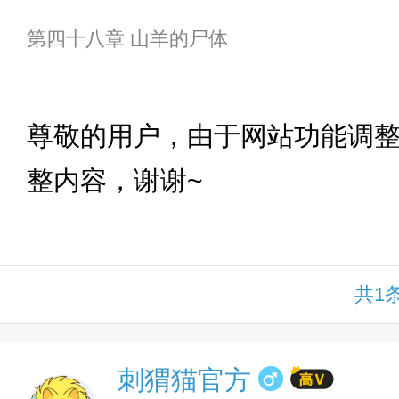
第四十八章 山羊的尸体
下拉
尊敬的用户，由于网站功能调
整内容，谢谢~
共1
刺猬猫官方