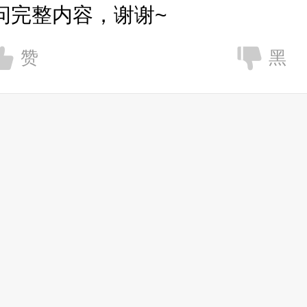
问完整内容，谢谢~
赞
黑