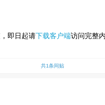
下拉刷新...
整，即日起请
下载客户端
访问完整内
共1条间贴