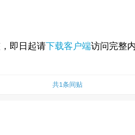
下拉刷新...
整，即日起请
下载客户端
访问完整内
共1条间贴