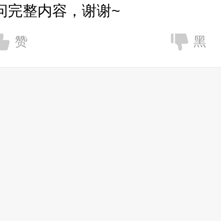
问完整内容，谢谢~
赞
黑