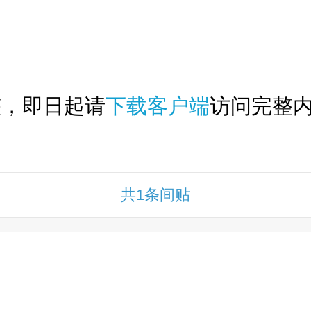
下拉刷新...
整，即日起请
下载客户端
访问完整内
共1条间贴