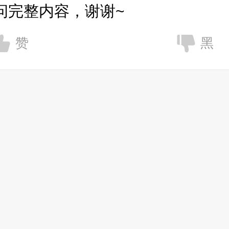
问完整内容，谢谢~
赞
黑