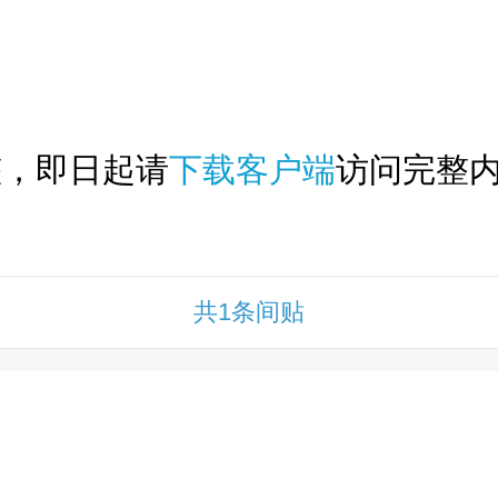
下拉刷新...
整，即日起请
下载客户端
访问完整内
共1条间贴