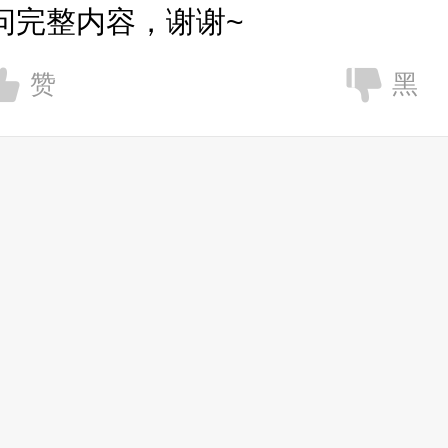
问完整内容，谢谢~
赞
黑