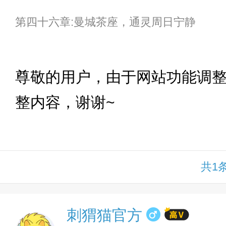
第四十六章:曼城茶座，通灵周日宁静
下拉
尊敬的用户，由于网站功能调
整内容，谢谢~
共1
刺猬猫官方