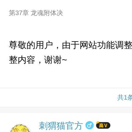
第37章 龙魂附体决
下拉
尊敬的用户，由于网站功能调
整内容，谢谢~
共1
刺猬猫官方