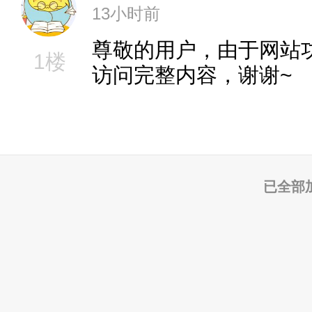
13小时前
尊敬的用户，由于网站
1楼
访问完整内容，谢谢~
已全部