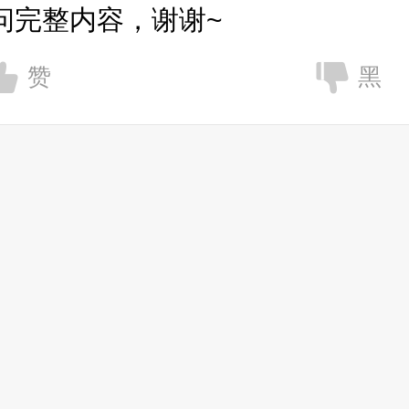
问完整内容，谢谢~
赞
黑