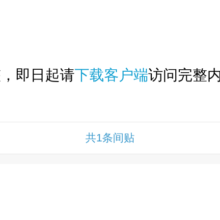
下拉刷新...
整，即日起请
下载客户端
访问完整内
共1条间贴