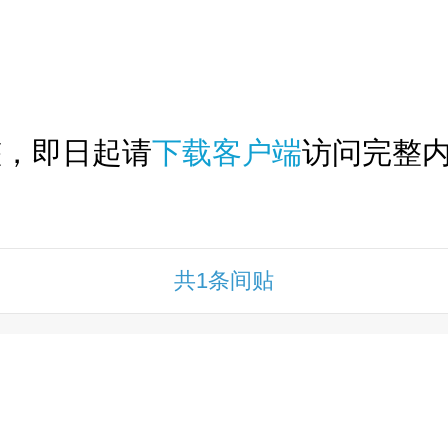
下拉刷新...
整，即日起请
下载客户端
访问完整内
共1条间贴