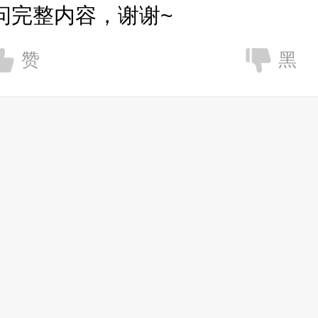
问完整内容，谢谢~
赞
黑