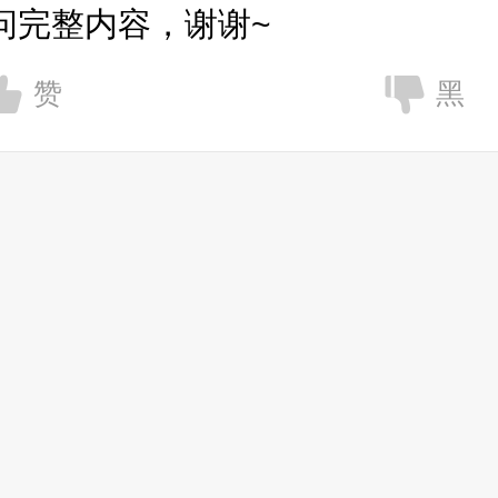
问完整内容，谢谢~
赞
黑