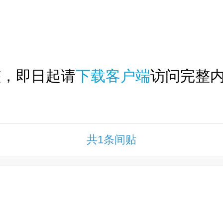
下拉刷新...
整，即日起请
下载客户端
访问完整内
共1条间贴