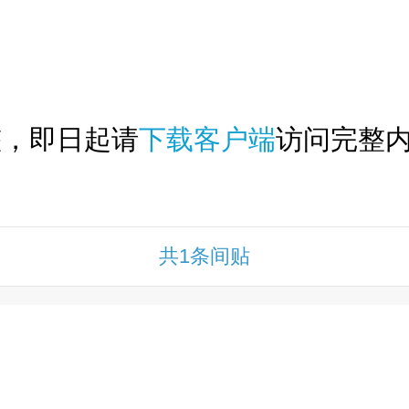
下拉刷新...
整，即日起请
下载客户端
访问完整内
共1条间贴