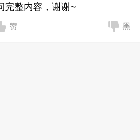
问完整内容，谢谢~
赞
黑