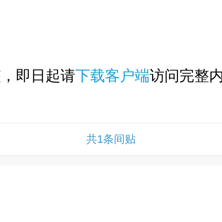
下拉刷新...
整，即日起请
下载客户端
访问完整内
共1条间贴