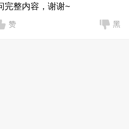
问完整内容，谢谢~
赞
黑