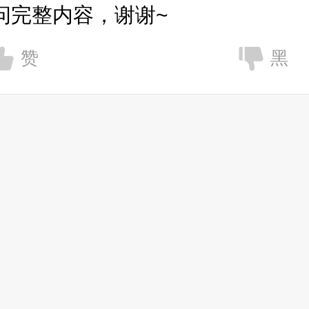
问完整内容，谢谢~
赞
黑