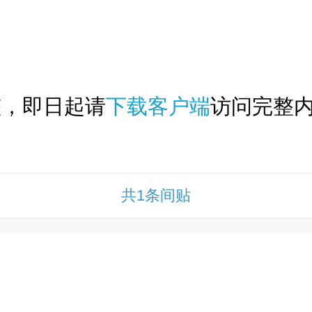
下拉刷新...
整，即日起请
下载客户端
访问完整内
共1条间贴