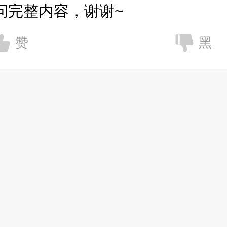
问完整内容，谢谢~
赞
黑