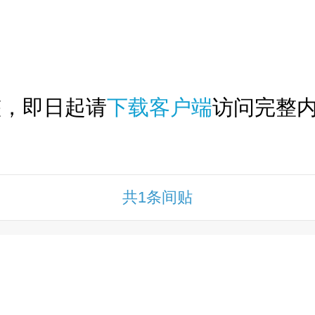
下拉刷新...
整，即日起请
下载客户端
访问完整内
共1条间贴