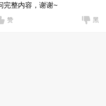
问完整内容，谢谢~
赞
黑