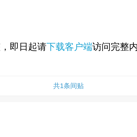
下拉刷新...
整，即日起请
下载客户端
访问完整内
共1条间贴