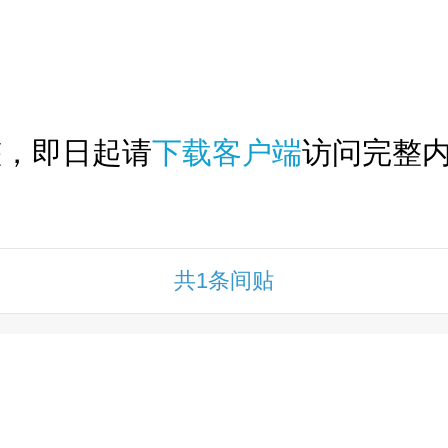
下拉刷新...
整，即日起请
下载客户端
访问完整内
共1条间贴