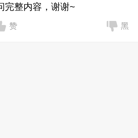
问完整内容，谢谢~
赞
黑