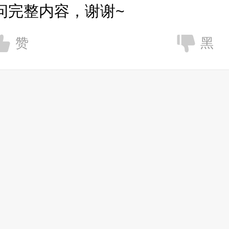
问完整内容，谢谢~
赞
黑