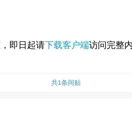
下拉刷新...
整，即日起请
下载客户端
访问完整内
共1条间贴