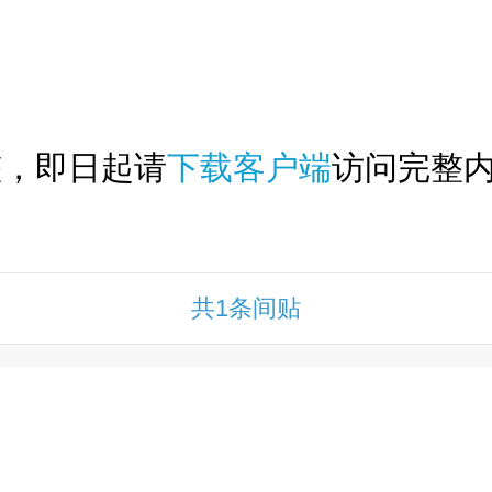
下拉刷新...
整，即日起请
下载客户端
访问完整内
共1条间贴