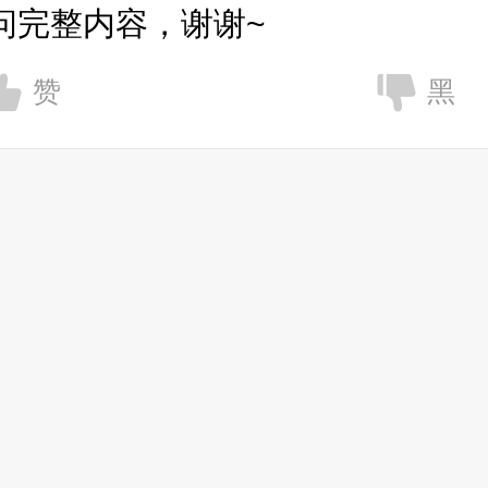
问完整内容，谢谢~
赞
黑