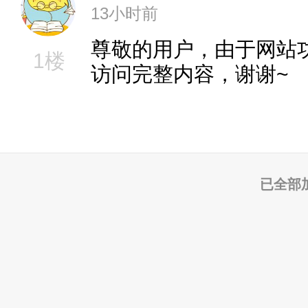
13小时前
尊敬的用户，由于网站
1楼
访问完整内容，谢谢~
已全部