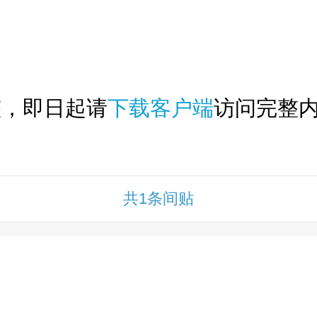
下拉刷新...
整，即日起请
下载客户端
访问完整内
共1条间贴