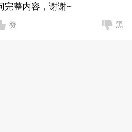
问完整内容，谢谢~
赞
黑