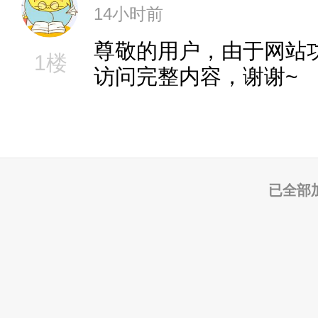
14小时前
尊敬的用户，由于网站
1楼
访问完整内容，谢谢~
已全部