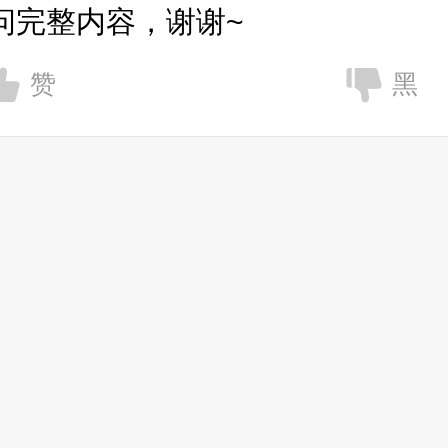
问完整内容，谢谢~
赞
黑