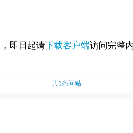
下拉刷新...
整，即日起请
下载客户端
访问完整内
共1条间贴