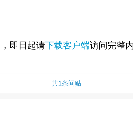
下拉刷新...
整，即日起请
下载客户端
访问完整内
共1条间贴