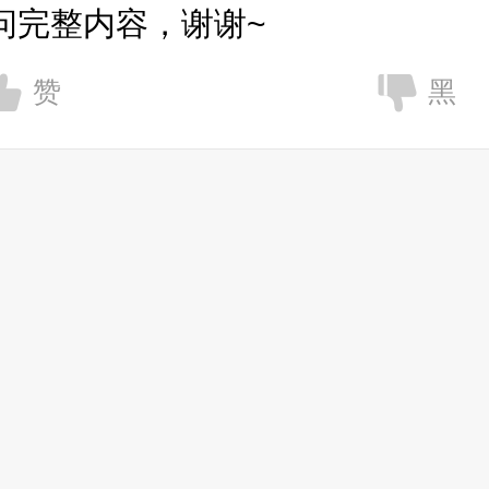
问完整内容，谢谢~
赞
黑