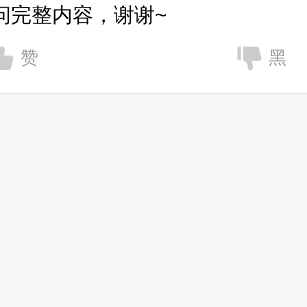
问完整内容，谢谢~
赞
黑