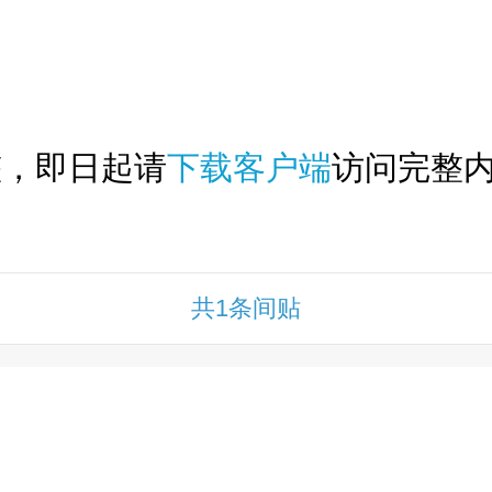
下拉刷新...
整，即日起请
下载客户端
访问完整内
共1条间贴