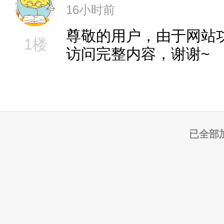
16小时前
尊敬的用户，由于网站
1楼
访问完整内容，谢谢~
已全部