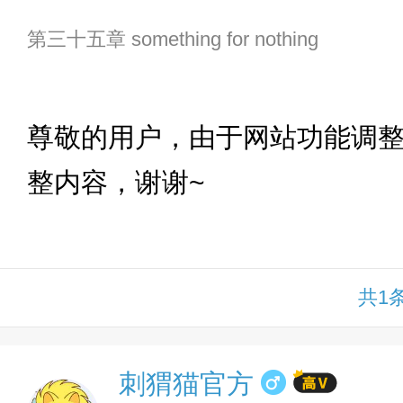
第三十五章 something for nothing
下拉
尊敬的用户，由于网站功能调
整内容，谢谢~
共1
刺猬猫官方