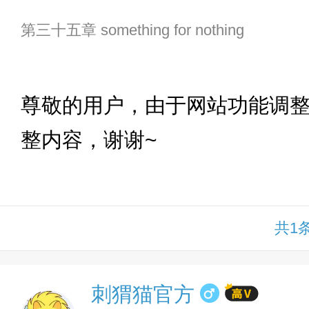
第三十五章 something for nothing
下拉
尊敬的用户，由于网站功能调
整内容，谢谢~
共1
刺猬猫官方