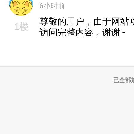
6小时前
尊敬的用户，由于网站
1楼
访问完整内容，谢谢~
已全部