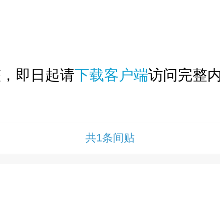
下拉刷新...
整，即日起请
下载客户端
访问完整内
共1条间贴