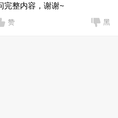
问完整内容，谢谢~
赞
黑