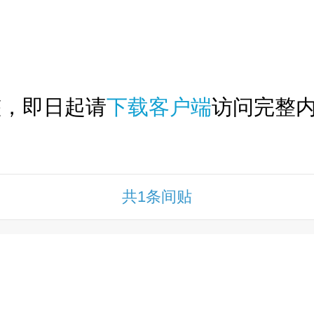
下拉刷新...
整，即日起请
下载客户端
访问完整内
共1条间贴