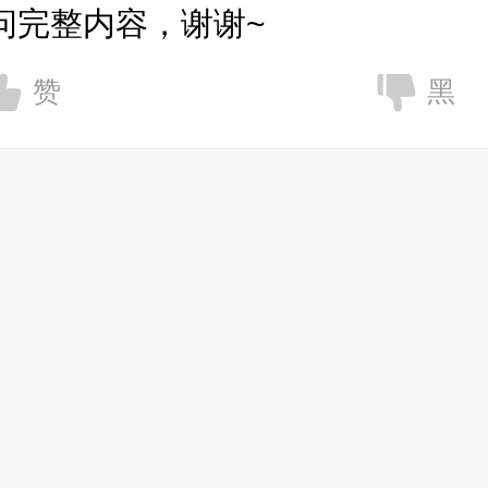
问完整内容，谢谢~
赞
黑